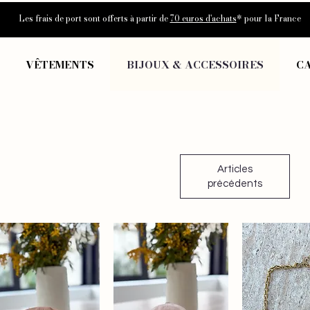
Les frais de port sont offerts à partir de
70 euros d'achats
* pour la France
VÊTEMENTS
BIJOUX & ACCESSOIRES
C
Articles
précédents