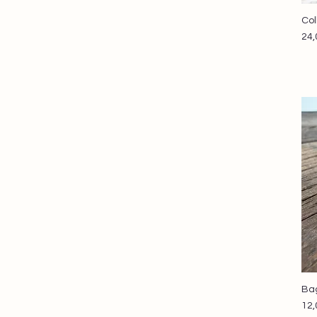
Col
Pri
24,
Bag
Pri
12,