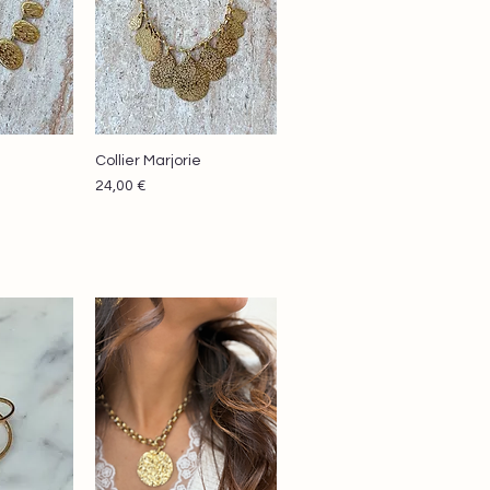
Collier Marjorie
apide
Aperçu rapide
Prix
24,00 €