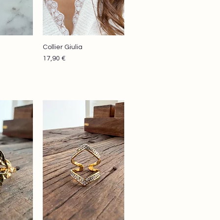
Collier Giulia
apide
Aperçu rapide
Prix
17,90 €