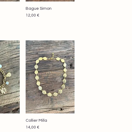
Bague Simon
apide
Aperçu rapide
Prix
12,00 €
Collier Milla
apide
Aperçu rapide
Prix
14,00 €