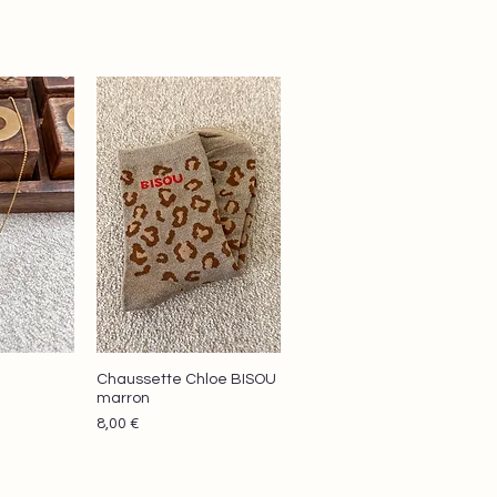
Chaussette Chloe BISOU
apide
Aperçu rapide
marron
Prix
8,00 €