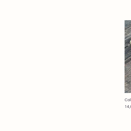
Col
Pri
14,