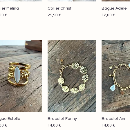
lier Melina
Collier Christ
Bague Adele
Aperçu rapide
Aperçu rapide
Aperçu r
x
Prix
Prix
00 €
29,90 €
12,00 €
ue Estelle
Bracelet Fanny
Bracelet Ani
Aperçu rapide
Aperçu rapide
Aperçu r
x
Prix
Prix
00 €
14,00 €
14,00 €