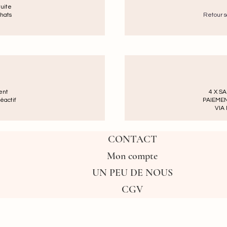
tuite
hats
Retour s
ent
4 X S
éactif
PAIEME
VIA
CONTACT
Mon compte
UN PEU DE NOUS
CGV