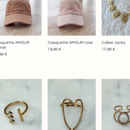
squette AMOUR
Casquette AMOUR rose
Collier Jacky
Aperçu rapide
Aperçu rapide
Aperçu r
mel
Prix
Prix
19,90 €
17,90 €
x
90 €