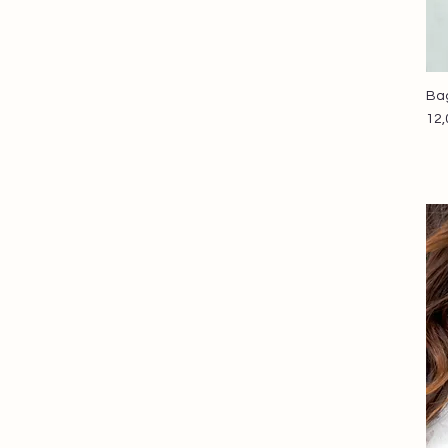
Bag
Pri
12,