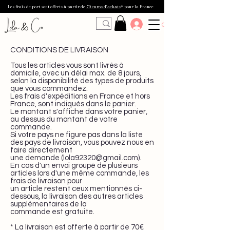
Les frais de port sont offerts à partir de
70 euros d'achats
* pour la France
Se connecter
CONDITIONS DE LIVRAISON
Tous les articles vous sont livrés à
domicile, avec un délai max. de 8 jours,
selon la disponibilité des types de produits
que vous commandez.
Les frais d'expéditions en France et hors
France, sont indiqués dans le panier.
Le montant s'affiche dans votre panier,
au dessus du montant de votre
commande.
Si votre pays ne figure pas dans la liste
des pays de livraison, vous pouvez nous en
faire directement
une demande (
lola92320@gmail.com
).
En cas d'un envoi groupé de plusieurs
articles lors d'une même commande, les
frais de livraison pour
un article restent ceux mentionnés ci-
dessous, la livraison des autres articles
supplémentaires de la
commande est gratuite.
* La livraison est offerte à partir de 70€