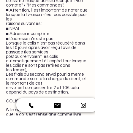
colissimo indiqué dans la rubrique "Mon
compte" / "Mes commandes".
■ Attention, il est important de noter que
lorsque la livraison n’est pas possible pour
les
raisons suivantes :
■ NPAI
■ Adresse incomplète
■ L’adresse n’existe pas
Lorsque le colis n’est pas récupéré dans
les 10 jours après avoir reçu l’avis de
passage (les services
postaux renvoient les colis
automatiquement à l’expéditeur lorsque
les colis ne sont pas retirés dans
les temps),
Les frais du second envoi pour la même
commande sont à la charge du client, et
le montant de cet
envoi est compris entre 7 et 10€ cela
dépend du pays de destination.
COLIS LIVRE avec Colissimo :
Si le client a choisi la livraison standard,
que le colis est renseigné comme livré
mais que ce n'est pas le cas,
Lola & Co se décharge de toute
responsabilité. Toutefois si le colis a été
commandé avec une livraison avec