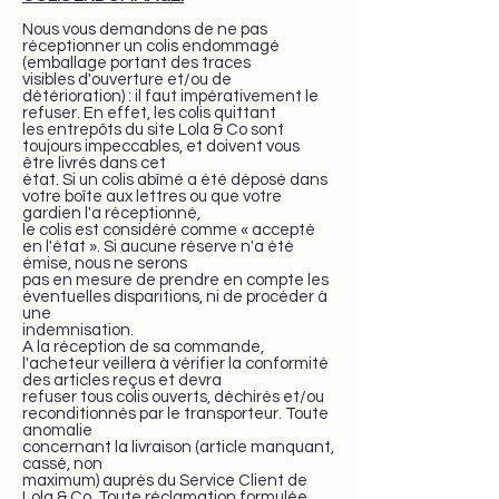
Nous vous demandons de ne pas
réceptionner un colis endommagé
(emballage portant des traces
visibles d'ouverture et/ou de
détérioration) : il faut impérativement le
refuser. En effet, les colis quittant
les entrepôts du site Lola & Co sont
toujours impeccables, et doivent vous
être livrés dans cet
état. Si un colis abîmé a été déposé dans
votre boîte aux lettres ou que votre
gardien l'a réceptionné,
le colis est considéré comme « accepté
en l'état ». Si aucune réserve n'a été
émise, nous ne serons
pas en mesure de prendre en compte les
éventuelles disparitions, ni de procéder à
une
indemnisation.
A la réception de sa commande,
l'acheteur veillera à vérifier la conformité
des articles reçus et devra
refuser tous colis ouverts, déchirés et/ou
reconditionnés par le transporteur. Toute
anomalie
concernant la livraison (article manquant,
cassé, non
maximum) auprès du Service Client de
Lola & Co. Toute réclamation formulée