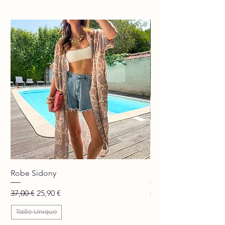
Robe Sidony
Pantalon Jane beige
Prix original
Prix promotionnel
Prix original
37,00 €
25,90 €
29,90 €
Taille Unique