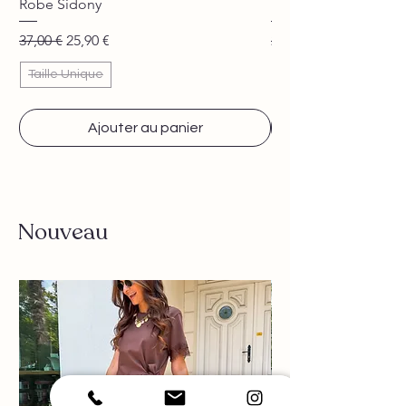
Robe Sidony
Pantalon Jane beige
Prix original
Prix promotionnel
Prix original
37,00 €
25,90 €
29,90 €
Taille Unique
Ajouter au panier
Nouveau