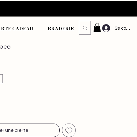
ARTE CADEAU
BRADERIE
Se connec
hoco
er une alerte