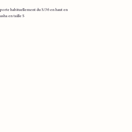
porte habituellement du S/36 en haut en
Sasha en taille S
ir
er
iron
 cm environ
iron
Cm environ
iron