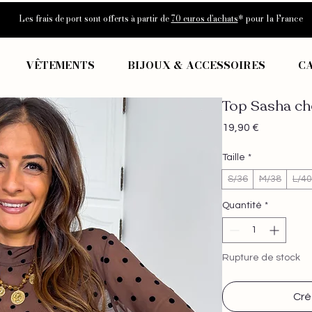
Les frais de port sont offerts à partir de
70 euros d'achats
* pour la France
VÊTEMENTS
BIJOUX & ACCESSOIRES
C
Top Sasha c
Prix
19,90 €
Taille
*
S/36
M/38
L/40
Quantité
*
Rupture de stock
Cré