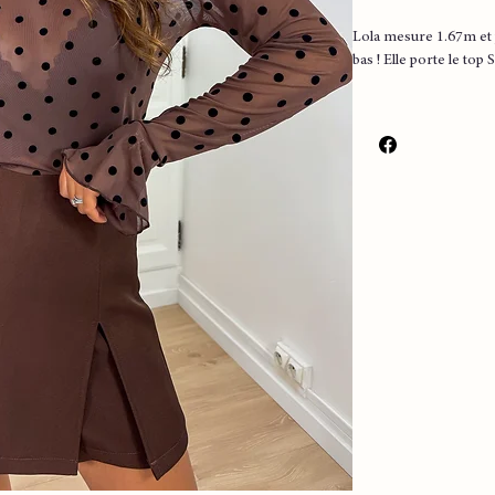
Lola mesure 1.67m et 
bas ! Elle porte le top 
▪️ Couleur : choco
▪️ Petit pois velours no
▪️près du corps
▪️Manches longues
▪️ Très joli tissu
▪️ Jeu de transparence
▪️ Tres agréable à port
Mesure:
Taille S
Longueur : 60!cm env
Largeur poitrine : 43
Taille M
Longueur : 61 cm env
Largeur poitrine 44 
Taille L
Longueur 62 Cm env