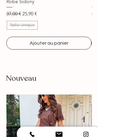
Robe Sidony
Pantalon Jane beige
Prix original
Prix promotionnel
Prix original
37,00 €
25,90 €
29,90 €
Taille Unique
Ajouter au panier
Nouveau