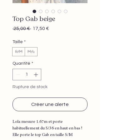
Top Gab beige
Prix
Prix
 25,00 € 
17,50 €
original
promotionnel
Taille
*
S/M
M/L
Quantité
*
Rupture de stock
Créer une alerte
Lola mesure 1.67m et porte
habituellement du S/36 en haut en bas !
Elle porte le top Gab en taille S/M