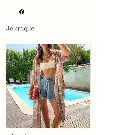
▪️ Couleur : beige
▪️ Petits bois beige
▪️ Détails dentelle
Je craque
▪️ Fines bretelles réglables
▪️ Élastique dans le dos
▪️ Très joli tissu
▪️ Coupe évasé
▪️ Tres agréable à porter
Mesure:
Taille S/M
Longueur : 51 cm environ
Largeur poitrine : 45 cm environ
Taille M/L
Longueur : 53 cm environ
Largeur poitrine 47 cm environ
Composition : 85% tencel 15% nylon
Lavage à 30 conseillé