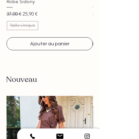
Robe Sidony
Pantalon Jane beige
Prix original
Prix promotionnel
Prix original
37,00 €
25,90 €
29,90 €
Taille Unique
Ajouter au panier
Nouveau