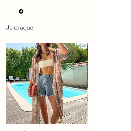
▪️ Couleur : rose
▪️ Uni
▪️ Demi-boutonniere
Je craque
▪️ Jeu de transparence
▪️ Tres agréable à porter
Mesure:
Taille Unique
Longueur : 59 cm environ
Largeur poitrine : 48 cm environ
Composition : 43% polyamide 32%
acrylique 19% viscose 6% laine
Lavage à la main conseillé