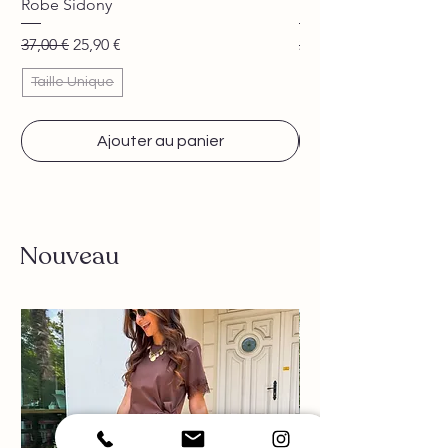
Robe Sidony
Pantalon Jane beige
Prix original
Prix promotionnel
Prix original
37,00 €
25,90 €
29,90 €
Taille Unique
Ajouter au panier
Nouveau