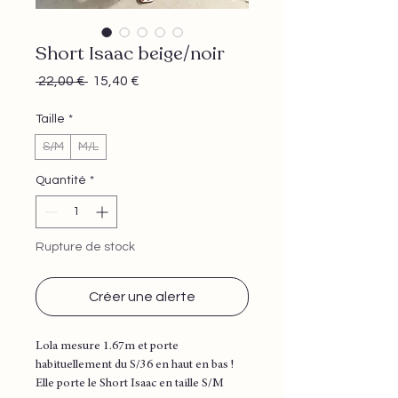
Short Isaac beige/noir
Prix
Prix
 22,00 € 
15,40 €
original
promotionnel
Taille
*
S/M
M/L
Quantité
*
Rupture de stock
Créer une alerte
Lola mesure 1.67m et porte
habituellement du S/36 en haut en bas !
Elle porte le Short Isaac en taille S/M