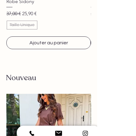
Robe Sidony
Pantalon Jane beige
Prix original
Prix promotionnel
Prix original
37,00 €
25,90 €
29,90 €
Taille Unique
Ajouter au panier
Nouveau