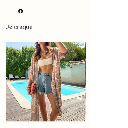
▪️ Couleur : beige et noir
▪️ Tout en crochet
▪️ Élastique à la taille
▪️ Doublure
Je craque
▪️ Tres agréable à porter
Mesure:
Taille S/M
Longueur : 36 cm environ
Largeur : 34 cm environ
Taille M/L
Longueur : 38 cm environ
Largeur 36 cm environ
Composition : 100% coton
Lavage à 30 conseillés