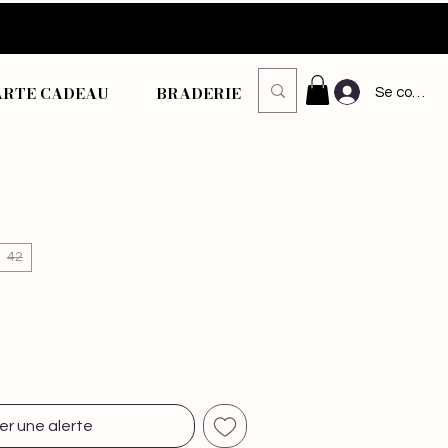
ARTE CADEAU
BRADERIE
Se connec
ix
romotionnel
42
er une alerte