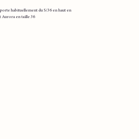
porte habituellement du S/36 en haut en
rt Aurora en taille 36
er
ocell