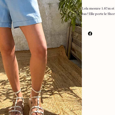
Lola mesure 1.67m et 
bas ! Elle porte le Sho
▪️ Couleur : bleu
▪️ Coupe droite
▪️ 2 poches
▪️ Taille haute
▪️ Tout en fluidite
▪️ Très agreable à port
Composition : 100% ly
Lavage à 30 conseillé