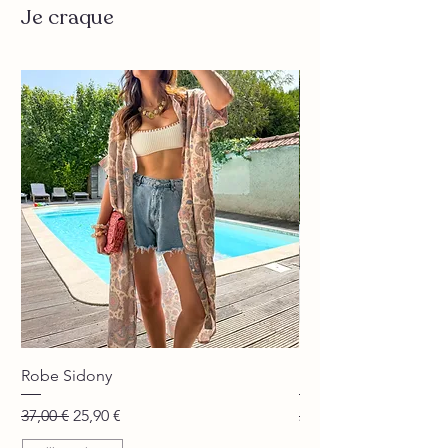
Je craque
Robe Sidony
Pantalon Jane beige
Prix original
Prix promotionnel
Prix original
37,00 €
25,90 €
29,90 €