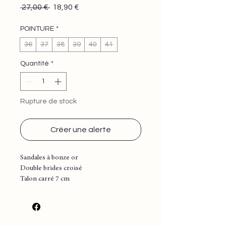
Prix
Prix
 27,00 € 
18,90 €
original
promotionnel
POINTURE
*
36
37
38
39
40
41
Quantité
*
Rupture de stock
Créer une alerte
Sandales à bonze or
Double brides croisé
Talon carré 7 cm
Confortable