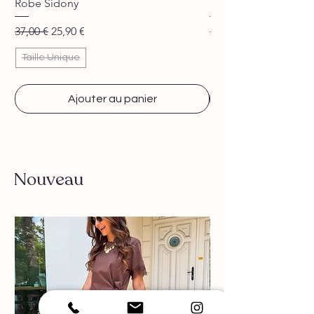
Robe Sidony
Pantalon Jane beige
Prix original
Prix promotionnel
Prix original
37,00 €
25,90 €
29,90 €
Taille Unique
Ajouter au panier
Nouveau