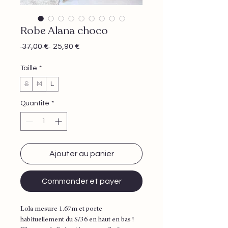
Robe Alana choco
Prix
Prix
 37,00 € 
25,90 €
original
promotionnel
Taille
*
S
M
L
Quantité
*
Ajouter au panier
Commander et payer
Lola mesure 1.67m et porte
habituellement du S/36 en haut en bas !