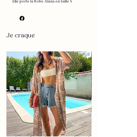
Elle porte la Robe Alana en taille S
▪️ Couleur : choco
▪️ Tout en sequins
▪️ Détails dessin arabesque
Je craque
▪️ Fines bretelles réglables
▪️ Manches courtes
▪️ Sublime tissu
▪️ Doublure
▪️ Très joli tombe
▪️ Tres agreable à porter
Taille S/M
Longueur : 83 cm environ
Largeur poitrine 50 cm environ
Taille M/L
Longueur : 85 cm environ
Largeur poitrine 52 Cm environ
Composition : 95% polyester 5%
elasthane