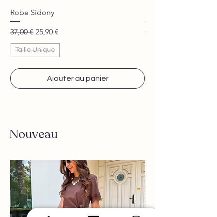
Lavage à la main conseillé
Robe Sidony
Pantalon Jane beige
Prix original
Prix promotionnel
Prix original
37,00 €
25,90 €
29,90 €
Taille Unique
Ajouter au panier
Nouveau