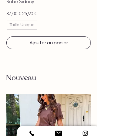
Robe Sidony
Pantalon Jane beige
Prix original
Prix promotionnel
Prix original
37,00 €
25,90 €
29,90 €
Taille Unique
Ajouter au panier
Nouveau