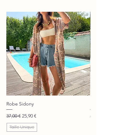
Robe Sidony
Pantalon Jane beige
Prix original
Prix promotionnel
Prix original
37,00 €
25,90 €
29,90 €
Taille Unique