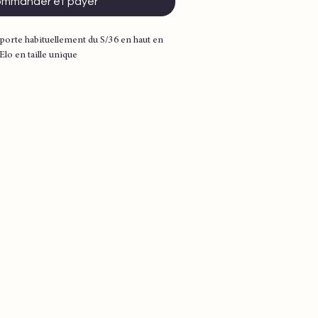
mmander et payer
porte habituellement du S/36 en haut en
 Elo en taille unique
er
iron
ron
lyester 25% acrylique 20% polyamide 8%
illé