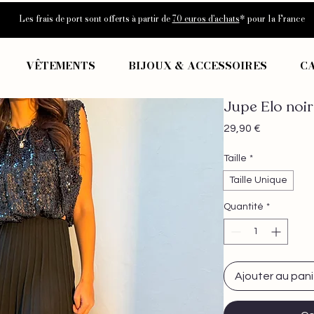
Les frais de port sont offerts à partir de
70 euros d'achats
* pour la France
VÊTEMENTS
BIJOUX & ACCESSOIRES
C
Jupe Elo noir
Prix
29,90 €
Taille
*
Taille Unique
Quantité
*
Ajouter au pani