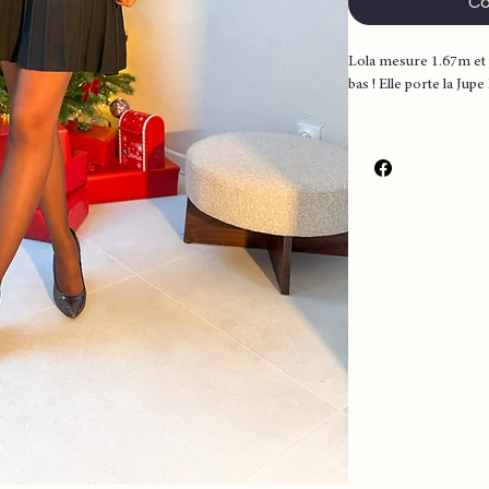
Co
Lola mesure 1.67m et 
bas ! Elle porte la Jupe
▪️ Couleur : noir
▪️ En maille
▪️ Elastique
▪️ Coupé trapèze
▪️ Tres agréable à port
Mesure:
Taille Unique
Longueur : 47 cm env
Largeur : 34 cm envi
Composition : 47% po
laine
Lavage à la main conse