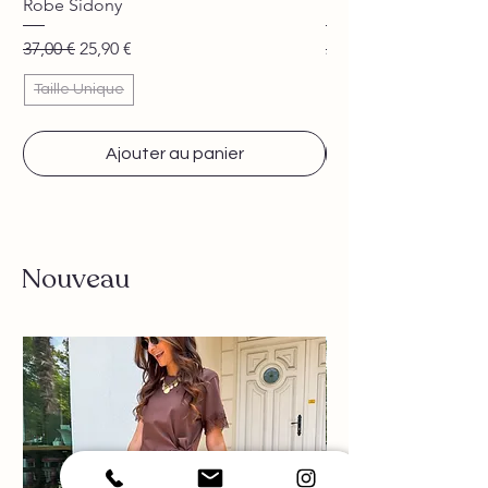
Robe Sidony
Pantalon Jane beige
Prix original
Prix promotionnel
Prix original
37,00 €
25,90 €
29,90 €
Taille Unique
Ajouter au panier
Nouveau