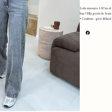
Lola mesure 1.67m et 
bas ! Elle porte le Jean
▪️ Couleur : gris délavé
▪️ Coupe droite
▪️ Détails clous argent
▪️ Très agreable à port
Mesures
Taille 34
Largeur 36 cm envir
Longueur 108 cm env
Taille 36
Largeur 37 cm envir
Longueur 109 cm env
Taille 38
Longueur 110 cm env
Largeur 38 cm envir
Taille 40
Longueur 110 cm env
Largeur 39 cm envir
Taille 42