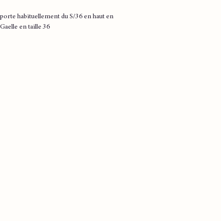
porte habituellement du S/36 en haut en
 Gaelle en taille 36
és
er
on
iron
on
iron
iron
on
iron
on