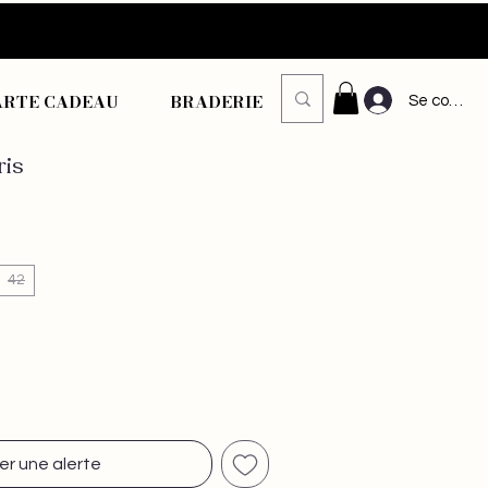
ARTE CADEAU
BRADERIE
Se connec
ris
42
er une alerte