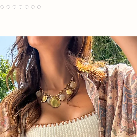
Longueur 113 cm env
Largeur 42 cm envir
Composition : 99% co
Lavage à 30 et à l’enve