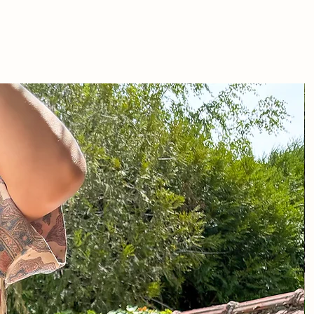
iron
on
ton 1% elastane
rs conseillé