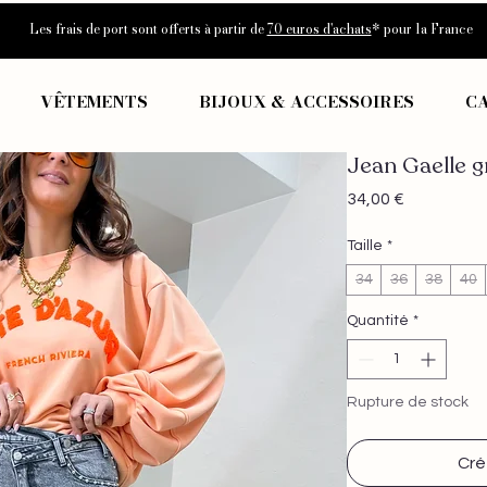
Les frais de port sont offerts à partir de
70 euros d'achats
* pour la France
VÊTEMENTS
BIJOUX & ACCESSOIRES
C
Jean Gaelle g
Prix
34,00 €
Taille
*
34
36
38
40
Quantité
*
Rupture de stock
Cré