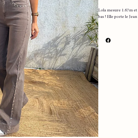
Lola mesure 1.67m et 
bas ! Elle porte le Jean
▪️ Couleur : mokka
▪️ Coupe droite
▪️ 5 poches
▪️ Details clous argent
▪️ Très agreable à port
Taille 34
Largeur 30 cm envir
Longueur 108 cm env
Taille 36
Largeur 31 cm envir
Longueur 109 cm env
Taille 38
Longueur 110 cm env
Largeur 33 cm envir
Taille 40
Longueur 107 cm env
Largeur 40 cm envir