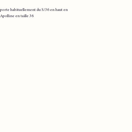
porte habituellement du S/36 en haut en
 Apolline en taille 36
é
ée
on
iron
on
iron
iron
on
iron
on