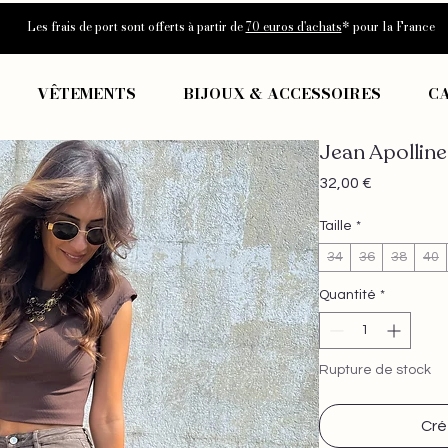
Les frais de port sont offerts à partir de
70 euros d'achats
* pour la France
VÊTEMENTS
BIJOUX & ACCESSOIRES
C
Jean Apollin
Prix
32,00 €
Taille
*
34
36
38
40
Quantité
*
Rupture de stock
Cré