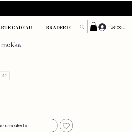
ARTE CADEAU
BRADERIE
Se connec
e mokka
42
er une alerte