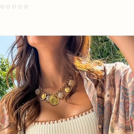
Taille 42
Longueur 108 cm env
Largeur 38 cm envir
Composition : 98% co
Lavage à 30 et à l’enve