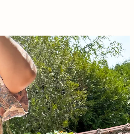
iron
on
ton 2% elastane
rs conseillé