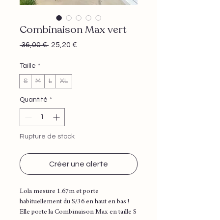
Combinaison Max vert
Prix
Prix
 36,00 € 
25,20 €
original
promotionnel
Taille
*
S
M
L
XL
Quantité
*
Rupture de stock
Créer une alerte
Lola mesure 1.67m et porte
habituellement du S/36 en haut en bas !
Elle porte la Combinaison Max en taille S