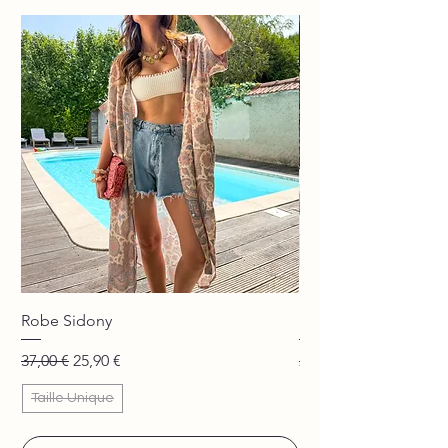
Robe Sidony
Pantalon Jane beige
Prix original
Prix promotionnel
Prix original
37,00 €
25,90 €
29,90 €
Taille Unique