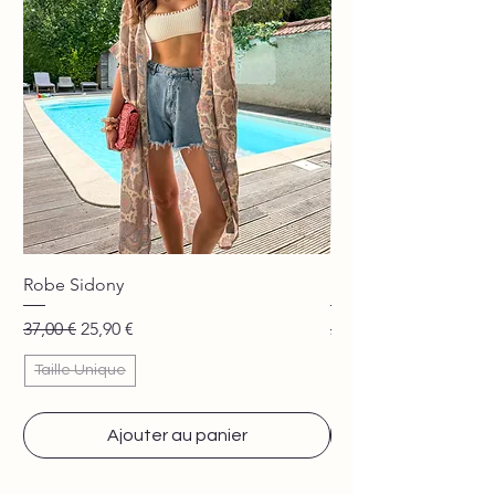
Robe Sidony
Pantalon Jane beige
Prix original
Prix promotionnel
Prix original
37,00 €
25,90 €
29,90 €
Taille Unique
Ajouter au panier