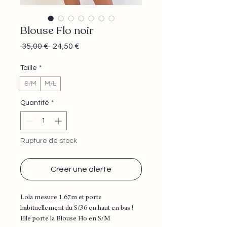
Blouse Flo noir
Prix
Prix
 35,00 € 
24,50 €
original
promotionnel
Taille
*
S/M
M/L
Quantité
*
Rupture de stock
Créer une alerte
Lola mesure 1.67m et porte
habituellement du S/36 en haut en bas !
Elle porte la Blouse Flo en S/M