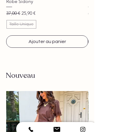
Robe Sidony
Pantalon Jane beige
Prix original
Prix promotionnel
Prix original
37,00 €
25,90 €
29,90 €
Taille Unique
Ajouter au panier
Nouveau