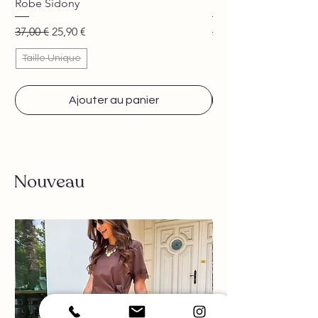
Robe Sidony
Pantalon Jane beige
Prix original
Prix promotionnel
Prix original
37,00 €
25,90 €
29,90 €
Taille Unique
Ajouter au panier
Nouveau